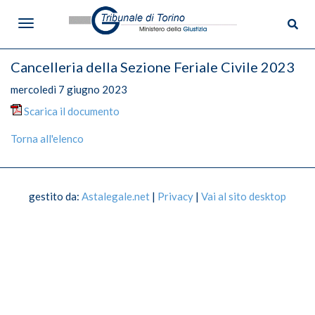
Cancelleria della Sezione Feriale Civile 2023
mercoledì 7 giugno 2023
Scarica il documento
Menù
Torna all'elenco
Tribunale di Torino
gestito da:
Astalegale.net
|
Privacy
|
Vai al sito desktop
Informazioni sul Tribunale
Dove siamo
Dislocazione Uffici
Competenza territoriale
Giudici di Pace