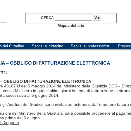
CERCA
Mappa del sito
o del Cittadino
Servizi al cittadino
Servizi ai professionisti
Proces
ZIA – OBBLIGO DI FATTURAZIONE ELETTRONICA
2014
A – OBBLIGO DI FATTURAZIONE ELETTRONICA
are 49107 U del 5 maggio 2014 del Ministero della Giustizia DOG - Direzi
o stesso Ministero in questi ultimi giorni in tema di fatturazione elettronica
ta successiva al 5 giugno 2014.
e gli Ausiliari del Giudice sono invitati ad astenersi dall’emettere fattura 
ruzioni del Ministero della Giustizia, sarà possibile procedere al pagame
sa prima del 6 giugno.
l Dirigente
.