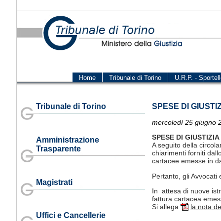
Home
Tribunale di Torino
U.R.P. - Sportell
Tribunale di Torino
SPESE DI GIUSTI
mercoledì 25 giugno 
SPESE DI GIUSTIZI
Amministrazione
A seguito della circol
Trasparente
chiarimenti forniti dall
cartacee emesse in da
Pertanto, gli Avvocati 
Magistrati
In attesa di nuove ist
fattura cartacea emes
Si allega
la nota de
Uffici e Cancellerie