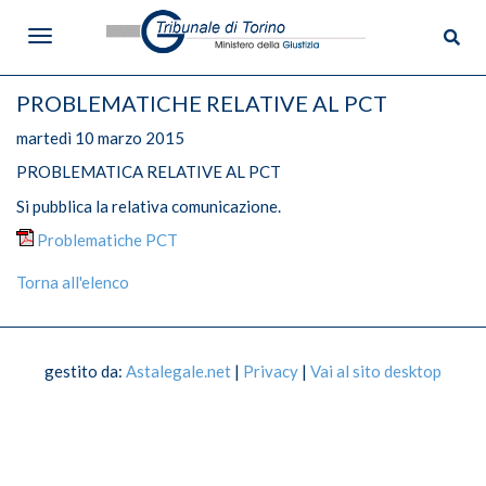
PROBLEMATICHE RELATIVE AL PCT
martedì 10 marzo 2015
PROBLEMATICA RELATIVE AL PCT
Menù
Si pubblica la relativa comunicazione.
Problematiche PCT
Tribunale di Torino
Torna all'elenco
Informazioni sul Tribunale
Dove siamo
gestito da:
Astalegale.net
|
Privacy
|
Vai al sito desktop
Dislocazione Uffici
Competenza territoriale
Giudici di Pace